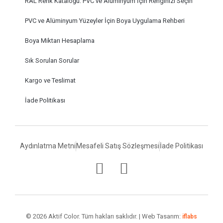
RAL Renk Kataloğu: PVC ve Alüminyum İçin Renginizi Seçin
PVC ve Alüminyum Yüzeyler İçin Boya Uygulama Rehberi
Boya Miktarı Hesaplama
Sık Sorulan Sorular
Kargo ve Teslimat
İade Politikası
Aydınlatma Metni
Mesafeli Satış Sözleşmesi
İade Politikası
© 2026 Aktif Color. Tüm hakları saklıdır. | Web Tasarım:
iflabs