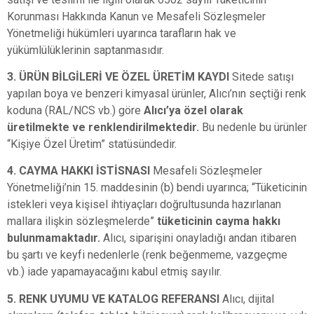
Korunması Hakkında Kanun ve Mesafeli Sözleşmeler
Yönetmeliği hükümleri uyarınca tarafların hak ve
yükümlülüklerinin saptanmasıdır.
3. ÜRÜN BİLGİLERİ VE ÖZEL ÜRETİM KAYDI
Sitede satışı
yapılan boya ve benzeri kimyasal ürünler, Alıcı’nın seçtiği renk
koduna (RAL/NCS vb.) göre
Alıcı’ya özel olarak
üretilmekte ve renklendirilmektedir.
Bu nedenle bu ürünler
“Kişiye Özel Üretim” statüsündedir.
4. CAYMA HAKKI İSTİSNASI
Mesafeli Sözleşmeler
Yönetmeliği’nin 15. maddesinin (b) bendi uyarınca; “Tüketicinin
istekleri veya kişisel ihtiyaçları doğrultusunda hazırlanan
mallara ilişkin sözleşmelerde”
tüketicinin cayma hakkı
bulunmamaktadır.
Alıcı, siparişini onayladığı andan itibaren
bu şartı ve keyfi nedenlerle (renk beğenmeme, vazgeçme
vb.) iade yapamayacağını kabul etmiş sayılır.
5. RENK UYUMU VE KATALOG REFERANSI
Alıcı, dijital