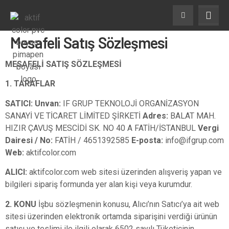
Mesafeli Satış Sözleşmesi
MESAFELİ SATIŞ SÖZLEŞMESİ
1. TARAFLAR
SATICI:
Unvan:
IF GRUP TEKNOLOJİ ORGANİZASYON
SANAYİ VE TİCARET LİMİTED ŞİRKETİ
Adres:
BALAT MAH.
HIZIR ÇAVUŞ MESCİDİ SK. NO 40 A FATİH/İSTANBUL
Vergi
Dairesi / No:
FATİH / 4651392585
E-posta:
info@ifgrup.com
Web:
aktifcolor.com
ALICI:
aktifcolor.com web sitesi üzerinden alışveriş yapan ve
bilgileri sipariş formunda yer alan kişi veya kurumdur.
2. KONU
İşbu sözleşmenin konusu, Alıcı’nın Satıcı’ya ait web
sitesi üzerinden elektronik ortamda siparişini verdiği ürünün
satışı ve teslimi ile ilgili olarak 6502 sayılı Tüketicinin