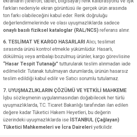
ekranların (telefon, tablet, bilgisayar) renk kalibrasyonu ve ışık
farkları nedeniyle ekran görüntüsü ile gerçek ürün arasında
ton farkı olabileceğini kabul eder. Renk doğruluğu
değerlendirmelerinde ve olası uyuşmazlıklarda sadece
onaylı basılı fiziksel kataloglar (RAL/NCS)
referans alınır.
6. TESLİMAT VE KARGO HASARLARI
Alıcı, teslimat
sırasında ürünü kontrol etmekle yükümlüdür. Hasarlı,
dökülmüş veya ambalajı bozulmuş ürünler, kargo görevlisine
“Hasar Tespit Tutanağı”
tutturularak teslim alınmadan iade
edilmelidir. Tutanak tutulmayan durumlarda, ürünün hasarsız
teslim edildiği kabul edilir ve Satıcı sorumlu tutulamaz.
7. UYUŞMAZLIKLARIN ÇÖZÜMÜ VE YETKİLİ MAHKEME
İşbu sözleşmenin uygulanmasından doğabilecek her türlü
uyuşmazlıklarda, T.C. Ticaret Bakanlığı tarafından ilan edilen
değere kadar Tüketici Hakem Heyetleri, bu değerin
üzerindeki uyuşmazlıklarda ise
İSTANBUL (Çağlayan)
Tüketici Mahkemeleri ve İcra Daireleri
yetkilidir.