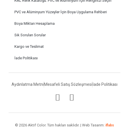
RAL Renk Kataloğu: PVC ve Alüminyum İçin Renginizi Seçin
PVC ve Alüminyum Yüzeyler İçin Boya Uygulama Rehberi
Boya Miktarı Hesaplama
Sık Sorulan Sorular
Kargo ve Teslimat
İade Politikası
Aydınlatma Metni
Mesafeli Satış Sözleşmesi
İade Politikası
© 2026 Aktif Color. Tüm hakları saklıdır. | Web Tasarım:
iflabs