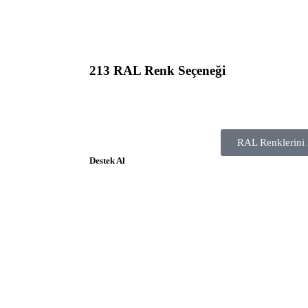
213 RAL Renk Seçeneği
PVC ve alüminyum yüzeyler için sunulan RAL renk
kolayca bulun.
RAL Renklerini 
Destek Al