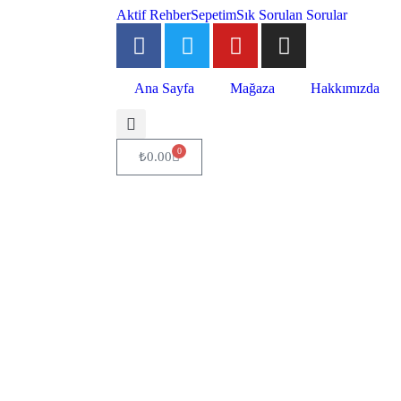
Aktif Rehber
Sepetim
Sık Sorulan Sorular
Ana Sayfa
Mağaza
Hakkımızda
0
₺
0.00