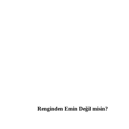
Renginden Emin Değil misin?
Yüzey tipini ve düşündüğün rengi paylaş, doğru ü