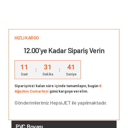
HIZLI KARGO
12.00’ye Kadar Sipariş Verin
11
31
40
:
:
Saat
Dakika
Saniye
Siparişinizi kalan süre içinde tamamlayın, bugün
8
Ağustos Cumartesi
günü kargoya verelim.
Gönderimlerimiz HepsiJET ile yapılmaktadır.
PVC Boyası