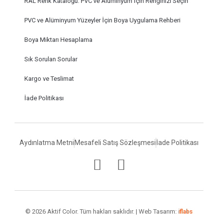
RAL Renk Kataloğu: PVC ve Alüminyum İçin Renginizi Seçin
PVC ve Alüminyum Yüzeyler İçin Boya Uygulama Rehberi
Boya Miktarı Hesaplama
Sık Sorulan Sorular
Kargo ve Teslimat
İade Politikası
Aydınlatma Metni
Mesafeli Satış Sözleşmesi
İade Politikası
© 2026 Aktif Color. Tüm hakları saklıdır. | Web Tasarım:
iflabs