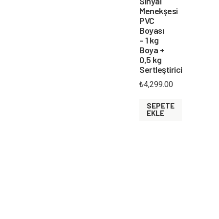
Sinyal
Menekşesi
PVC
Boyası
– 1 kg
Boya +
0,5 kg
Sertleştirici
₺
4,299.00
SEPETE
EKLE