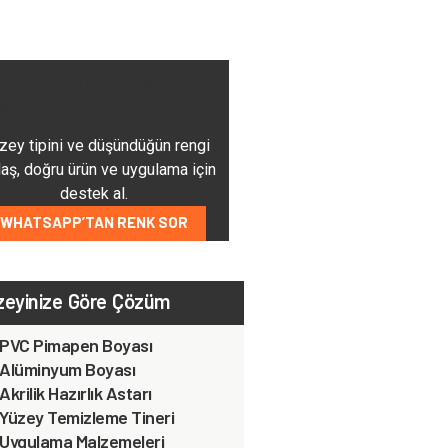
nginden Emin Değil
sin?
ey tipini ve düşündüğün rengi
aş, doğru ürün ve uygulama için
destek al.
WHATSAPP’TAN RENK SOR
zeyinize Göre Çözüm
PVC Pimapen Boyası
Alüminyum Boyası
Akrilik Hazırlık Astarı
Yüzey Temizleme Tineri
Uygulama Malzemeleri