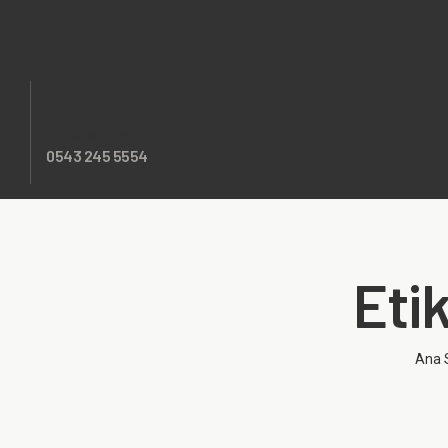
bilgi@aktifcolor.com
0543 245 5554
Eti
Ana 