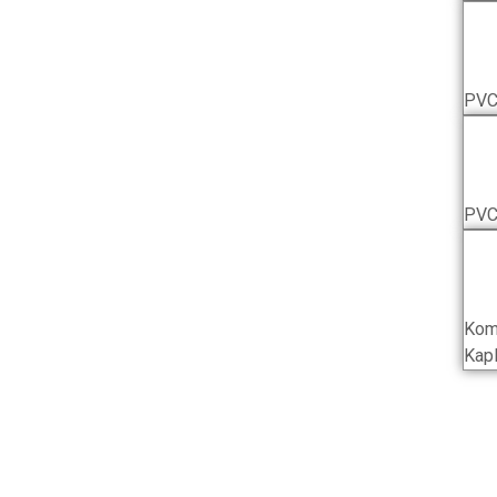
PVC
PVC
Kom
Kap