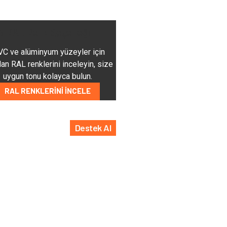
3 RAL Renk Seçeneği
C ve alüminyum yüzeyler için
an RAL renklerini inceleyin, size
uygun tonu kolayca bulun.
RAL RENKLERINI İNCELE
Destek Al