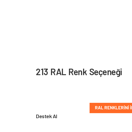
213 RAL Renk Seçeneği
PVC ve alüminyum yüzeyler için sunulan RAL re
kolayca bulun.
RAL RENKLERINI 
Destek Al