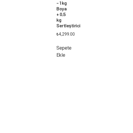
– 1 kg
Boya
+ 0,5
kg
Sertleştirici
₺
4,299.00
Sepete
Ekle