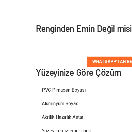
Renginden Emin Değil mis
Yüzey tipini ve düşündüğün rengi paylaş, doğru
WHATSAPP’TAN RE
Yüzeyinize Göre Çözüm
PVC Pimapen Boyası
Alüminyum Boyası
Akrilik Hazırlık Astarı
Yüzey Temizleme Tineri