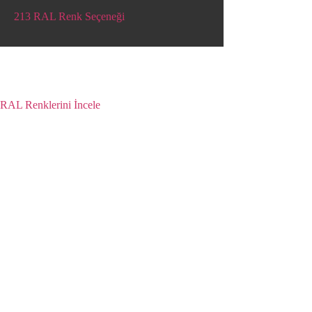
213 RAL Renk Seçeneği
PVC ve alüminyum yüzeyler için sunulan RAL
renklerini inceleyin, size uygun tonu kolayca
bulun.
RAL Renklerini İncele