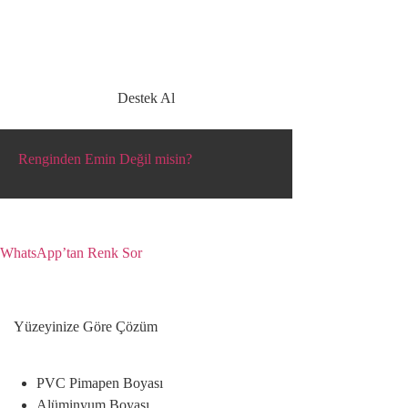
Destek Al
Renginden Emin Değil misin?
Yüzey tipini ve düşündüğün rengi paylaş, doğru
ürün ve uygulama için destek al.
WhatsApp’tan Renk Sor
Yüzeyinize Göre Çözüm
PVC Pimapen Boyası
Alüminyum Boyası