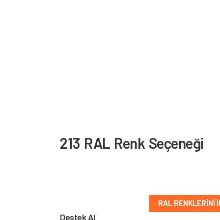
213 RAL Renk Seçeneği
PVC ve alüminyum yüzeyler için sunulan RAL re
kolayca bulun.
RAL RENKLERINI 
Destek Al