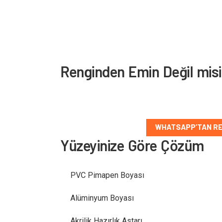
Renginden Emin Değil mis
Yüzey tipini ve düşündüğün rengi paylaş, doğru
WHATSAPP’TAN RE
Yüzeyinize Göre Çözüm
PVC Pimapen Boyası
Alüminyum Boyası
Akrilik Hazırlık Astarı