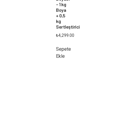
– 1 kg
Boya
+ 0,5
kg
Sertleştirici
₺
4,299.00
Sepete
Ekle