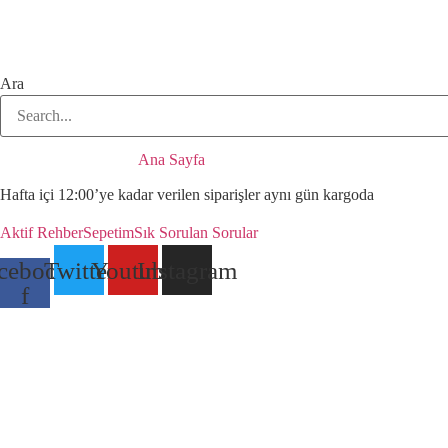
Ara
Ana Sayfa
Hafta içi 12:00’ye kadar verilen siparişler aynı gün kargoda
Aktif Rehber
Sepetim
Sık Sorulan Sorular
cebook-
Twitter
Youtube
Instagram
f