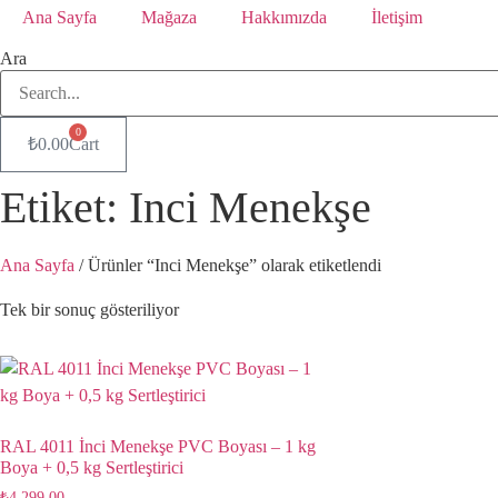
Ana Sayfa
Mağaza
Hakkımızda
İletişim
Ara
0
₺
0.00
Cart
Etiket: Inci Menekşe
Ana Sayfa
/ Ürünler “Inci Menekşe” olarak etiketlendi
Tek bir sonuç gösteriliyor
RAL 4011 İnci Menekşe PVC Boyası – 1 kg
Boya + 0,5 kg Sertleştirici
₺
4,299.00