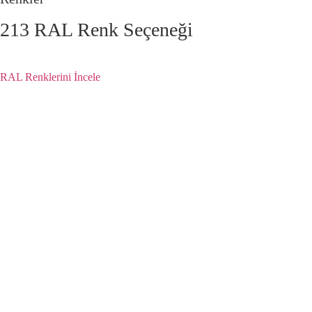
213 RAL Renk Seçeneği
PVC ve alüminyum yüzeyler için sunulan RAL renklerini inceleyin, si
RAL Renklerini İncele