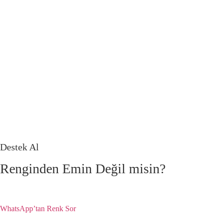
Destek Al
Renginden Emin Değil misin?
Yüzey tipini ve düşündüğün rengi paylaş, doğru ürün ve uygulama için
WhatsApp’tan Renk Sor