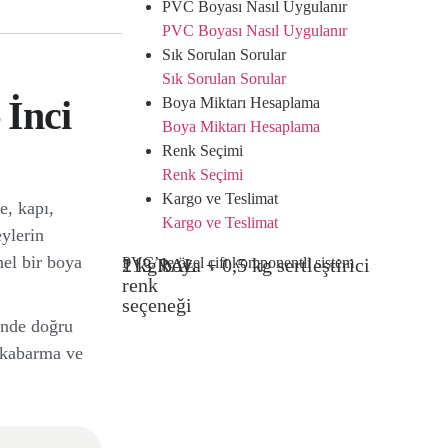
PVC Boyası Nasıl Uygulanır
PVC Boyası Nasıl Uygulanır
Sık Sorulan Sorular
Sık Sorulan Sorular
İnci
Boya Miktarı Hesaplama
Boya Miktarı Hesaplama
Renk Seçimi
Renk Seçimi
Kargo ve Teslimat
e, kapı,
Kargo ve Teslimat
ylerin
nel bir boya
1 kg boya + 0,5 kg sertleştirici
213 RAL
PVC’ye özel çift komponentli sistem
renk
seçeneği
inde doğru
 kabarma ve