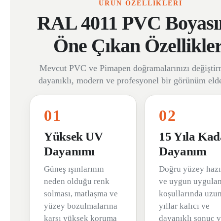
ÜRÜN ÖZELLİKLERİ
RAL 4011 PVC Boyası
Öne Çıkan Özellikler
Mevcut PVC ve Pimapen doğramalarınızı değişti
dayanıklı, modern ve profesyonel bir görünüm elde
01
02
Yüksek UV
15 Yıla Kad
Dayanımı
Dayanım
Güneş ışınlarının
Doğru yüzey hazı
neden olduğu renk
ve uygun uygula
solması, matlaşma ve
koşullarında uzu
yüzey bozulmalarına
yıllar kalıcı ve
karşı yüksek koruma
dayanıklı sonuç ve