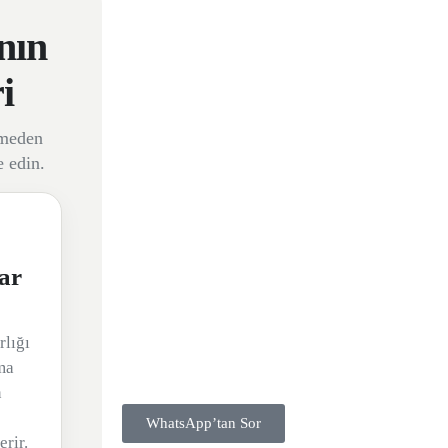
nın
i
rmeden
 edin.
ar
rlığı
ma
n
WhatsApp’tan Sor
rir.