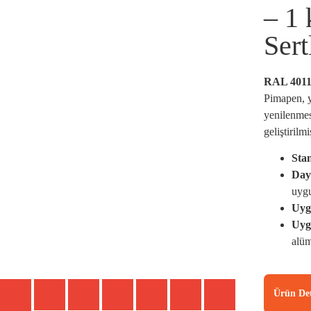
– 1 
Sert
RAL 4011
Pimapen, 
yenilenmes
geliştirilm
Stan
Day
uygu
Uyg
Uyg
alü
Ürün Det