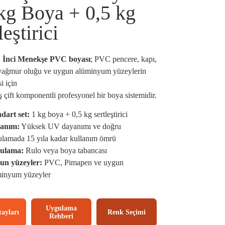
kg Boya + 0,5 kg
leştirici
 İnci Menekşe PVC boyası
; PVC pencere, kapı,
yağmur oluğu ve uygun alüminyum yüzeylerin
i için
iş çift komponentli profesyonel bir boya sistemidir.
dart set:
1 kg boya + 0,5 kg sertleştirici
anım:
Yüksek UV dayanımı ve doğru
lamada 15 yıla kadar kullanım ömrü
ulama:
Rulo veya boya tabancası
un yüzeyler:
PVC, Pimapen ve uygun
minyum yüzeyler
Uygulama
ayları
Renk Seçimi
Rehberi