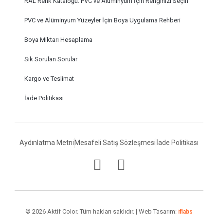
RAL Renk Kataloğu: PVC ve Alüminyum İçin Renginizi Seçin
PVC ve Alüminyum Yüzeyler İçin Boya Uygulama Rehberi
Boya Miktarı Hesaplama
Sık Sorulan Sorular
Kargo ve Teslimat
İade Politikası
Aydınlatma Metni
Mesafeli Satış Sözleşmesi
İade Politikası
© 2026 Aktif Color. Tüm hakları saklıdır. | Web Tasarım:
iflabs