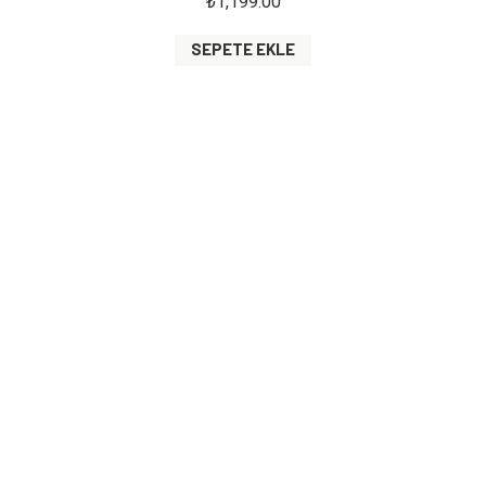
₺
1,199.00
SEPETE EKLE