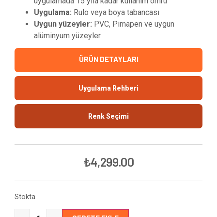
uygulamada 15 yıla kadar kullanım ömrü
Uygulama:
Rulo veya boya tabancası
Uygun yüzeyler:
PVC, Pimapen ve uygun
alüminyum yüzeyler
ÜRÜN DETAYLARI
Uygulama Rehberi
Renk Seçimi
₺
4,299.00
Stokta