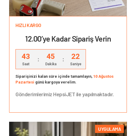
HIZLI KARGO
12.00’ye Kadar Sipariş Verin
43
45
21
:
:
Saat
Dakika
Saniye
Siparişinizi kalan süre içinde tamamlayın,
10 Ağustos
Pazartesi
günü kargoya verelim.
Gönderimlerimiz HepsiJET ile yapılmaktadır.
UYGULAMA