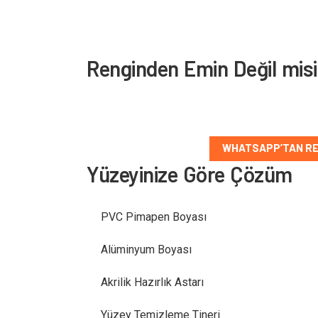
Renginden Emin Değil mis
Yüzey tipini ve düşündüğün rengi paylaş, doğru
WHATSAPP’TAN RE
Yüzeyinize Göre Çözüm
PVC Pimapen Boyası
Alüminyum Boyası
Akrilik Hazırlık Astarı
Yüzey Temizleme Tineri