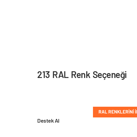
213 RAL Renk Seçeneği
PVC ve alüminyum yüzeyler için sunulan RAL re
kolayca bulun.
RAL RENKLERINI 
Destek Al