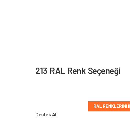
213 RAL Renk Seçeneği
PVC ve alüminyum yüzeyler için sunulan RAL re
kolayca bulun.
RAL RENKLERINI 
Destek Al