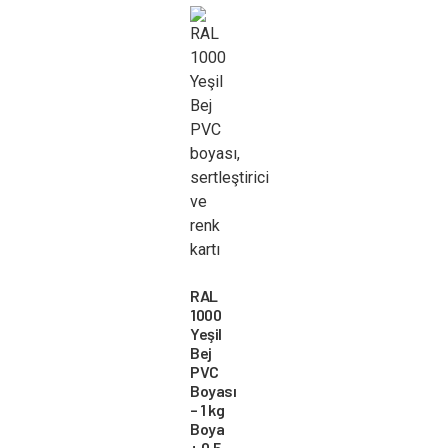
RAL
1000
Yeşil
Bej
PVC
Boyası
– 1 kg
Boya
+ 0,5