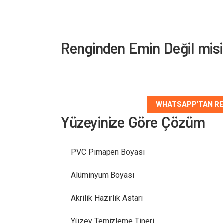
Renginden Emin Değil mis
Yüzey tipini ve düşündüğün rengi paylaş, doğru
WHATSAPP’TAN RE
Yüzeyinize Göre Çözüm
PVC Pimapen Boyası
Alüminyum Boyası
Akrilik Hazırlık Astarı
Yüzey Temizleme Tineri