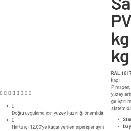
Sa
PV
kg
kg
RAL 1017
kapı,
Pimapen,
yüzeyleri
geliştiri
sistemidir
Doğru uygulama için yüzey hazırlığı önemlidir
Sta
Day
Hafta içi 12:00’ye kadar verilen siparişler aynı