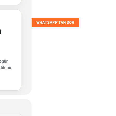
WHATSAPP’TAN SOR
l
zgün,
ik bir