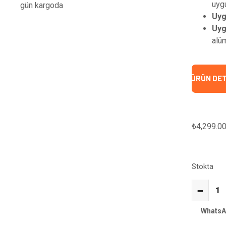
uyg
gün kargoda
Uyg
Uyg
alü
ÜRÜN DE
₺
4,299.0
Stokta
−
WhatsA