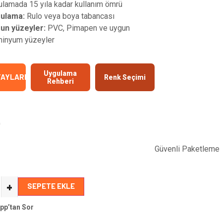
ulamada 15 yıla kadar kullanım ömrü
ulama:
Rulo veya boya tabancası
un yüzeyler:
PVC, Pimapen ve uygun
minyum yüzeyler
Uygulama
TAYLARI
Renk Seçimi
Rehberi
0
Güvenli Paketleme
+
SEPETE EKLE
pp’tan Sor