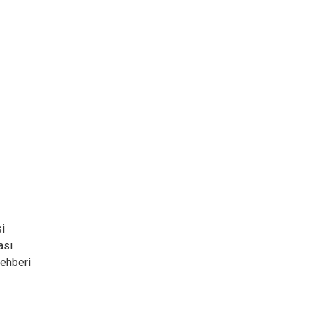
si
ası
ehberi