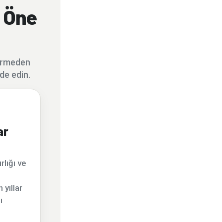
n Öne
irmeden
de edin.
ar
rlığı ve
 yıllar
ı