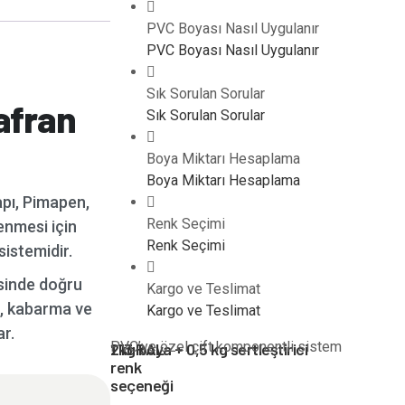
PVC Boyası Nasıl Uygulanır
PVC Boyası Nasıl Uygulanır
Sık Sorulan Sorular
afran
Sık Sorulan Sorular
Boya Miktarı Hesaplama
Boya Miktarı Hesaplama
apı, Pimapen,
Renk Seçimi
enmesi için
Renk Seçimi
sistemidir.
sinde doğru
Kargo ve Teslimat
a, kabarma ve
Kargo ve Teslimat
r.
PVC’ye özel çift komponentli sistem
1 kg boya + 0,5 kg sertleştirici
213 RAL
renk
seçeneği