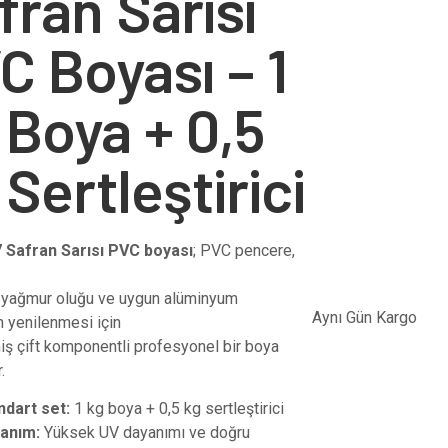
fran Sarısı
C Boyası – 1
 Boya + 0,5
 Sertleştirici
 Safran Sarısı PVC boyası
; PVC pencere,
 yağmur oluğu ve uygun alüminyum
Aynı Gün Kargo
n yenilenmesi için
lmiş çift komponentli profesyonel bir boya
.
ndart set:
1 kg boya + 0,5 kg sertleştirici
anım:
Yüksek UV dayanımı ve doğru