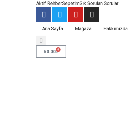
Aktif Rehber
Sepetim
Sık Sorulan Sorular
Ana Sayfa
Mağaza
Hakkımızda
0
₺
0.00