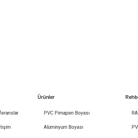
Ürünler
Rehb
feranslar
PVC Pimapen Boyası
RA
etişim
Alüminyum Boyası
PV