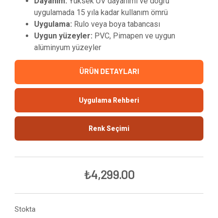
Dayanım:
Yüksek UV dayanımı ve doğru
uygulamada 15 yıla kadar kullanım ömrü
Uygulama:
Rulo veya boya tabancası
Uygun yüzeyler:
PVC, Pimapen ve uygun
alüminyum yüzeyler
ÜRÜN DETAYLARI
Uygulama Rehberi
Renk Seçimi
₺
4,299.00
Stokta