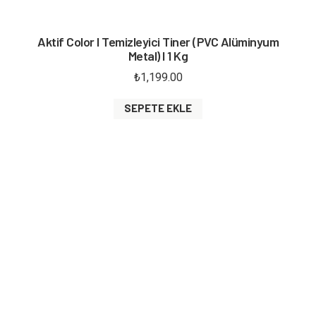
Aktif Color I Temizleyici Tiner (PVC Alüminyum
Metal) I 1 Kg
₺
1,199.00
SEPETE EKLE