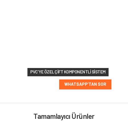
1 kg boya + 0,5 kg sertleştirici
213 RAL
renk
seçeneği
PVC’YE ÖZEL ÇIFT KOMPONENTLI SISTEM
WHATSAPP’TAN SOR
Tamamlayıcı Ürünler