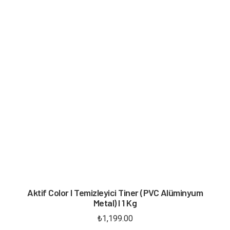
Aktif Color I Temizleyici Tiner (PVC Alüminyum
Metal) I 1 Kg
₺
1,199.00