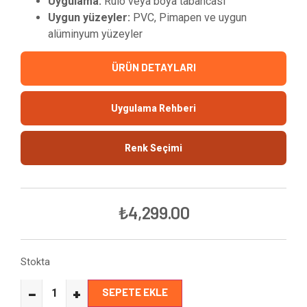
Uygulama:
Rulo veya boya tabancası
Uygun yüzeyler:
PVC, Pimapen ve uygun
alüminyum yüzeyler
ÜRÜN DETAYLARI
Uygulama Rehberi
Renk Seçimi
₺
4,299.00
Stokta
−
+
SEPETE EKLE