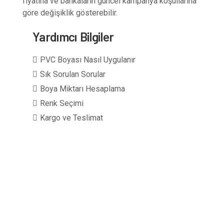
fiyatına ve bankaların güncel kampanya koşullarına
göre değişiklik gösterebilir.
Yardımcı Bilgiler
PVC Boyası Nasıl Uygulanır
Sık Sorulan Sorular
Boya Miktarı Hesaplama
Renk Seçimi
Kargo ve Teslimat
1 kg boya + 0,5 kg sertleştirici
213 RAL