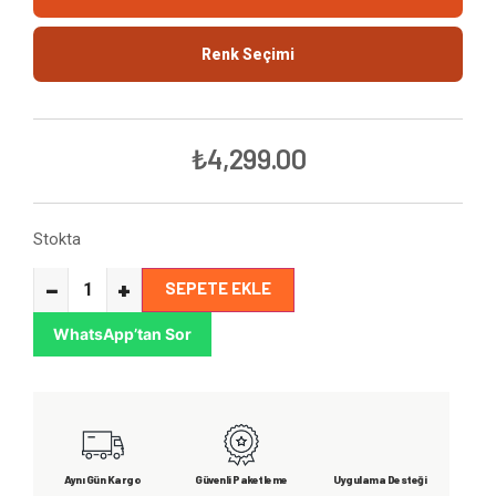
Renk Seçimi
₺
4,299.00
Stokta
−
+
SEPETE EKLE
WhatsApp’tan Sor
Aynı Gün Kargo
Güvenli Paketleme
Uygulama Desteği