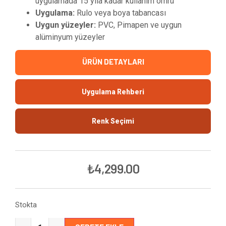
uygulamada 15 yıla kadar kullanım ömrü
Uygulama:
Rulo veya boya tabancası
Uygun yüzeyler:
PVC, Pimapen ve uygun
alüminyum yüzeyler
ÜRÜN DETAYLARI
Uygulama Rehberi
Renk Seçimi
₺
4,299.00
Stokta