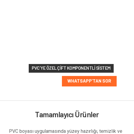
213 RAL
renk
seçeneği
PVC’YE ÖZEL ÇIFT KOMPONENTLI SISTEM
WHATSAPP’TAN SOR
Tamamlayıcı Ürünler
PVC boyası uygulamasında yüzey hazırlığı, temizlik ve