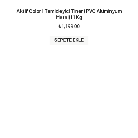
Aktif Color I Temizleyici Tiner (PVC Alüminyum
Metal) I 1 Kg
₺
1,199.00
SEPETE EKLE