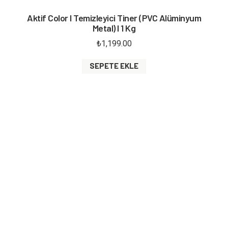
Aktif Color I Temizleyici Tiner (PVC Alüminyum
Metal) I 1 Kg
₺
1,199.00
SEPETE EKLE