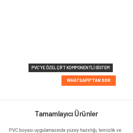
213 RAL
renk
seçeneği
PVC’YE ÖZEL ÇIFT KOMPONENTLI SISTEM
WHATSAPP’TAN SOR
Tamamlayıcı Ürünler
PVC boyası uygulamasında yüzey hazırlığı, temizlik ve