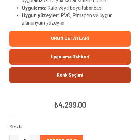
uygulamada 15 yıla kadar kullanım ömrü
Uygulama:
Rulo veya boya tabancası
Uygun yüzeyler:
PVC, Pimapen ve uygun
alüminyum yüzeyler
ÜRÜN DETAYLARI
Uygulama Rehberi
Renk Seçimi
₺
4,299.00
Stokta