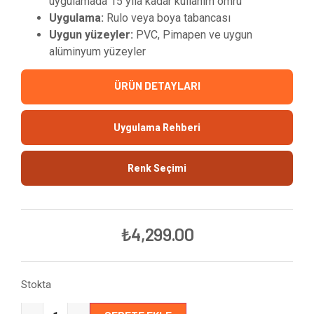
uygulamada 15 yıla kadar kullanım ömrü
Uygulama:
Rulo veya boya tabancası
Uygun yüzeyler:
PVC, Pimapen ve uygun
alüminyum yüzeyler
ÜRÜN DETAYLARI
Uygulama Rehberi
Renk Seçimi
₺
4,299.00
Stokta