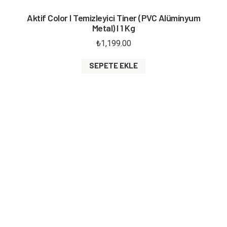
Aktif Color I Temizleyici Tiner (PVC Alüminyum
Metal) I 1 Kg
₺
1,199.00
SEPETE EKLE