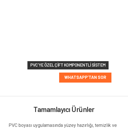
213 RAL
renk
seçeneği
PVC’YE ÖZEL ÇIFT KOMPONENTLI SISTEM
WHATSAPP’TAN SOR
Tamamlayıcı Ürünler
PVC boyası uygulamasında yüzey hazırlığı, temizlik ve