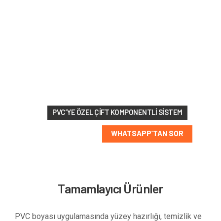
213 RAL
renk
seçeneği
PVC’YE ÖZEL ÇIFT KOMPONENTLI SISTEM
WHATSAPP’TAN SOR
Tamamlayıcı Ürünler
PVC boyası uygulamasında yüzey hazırlığı, temizlik ve