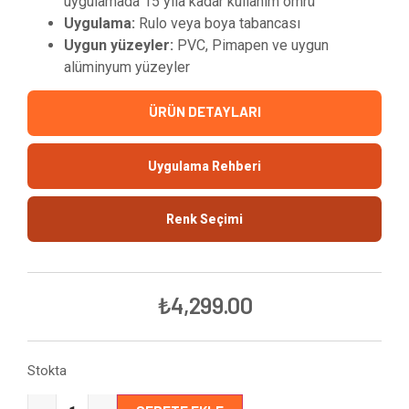
uygulamada 15 yıla kadar kullanım ömrü
Uygulama:
Rulo veya boya tabancası
Uygun yüzeyler:
PVC, Pimapen ve uygun
alüminyum yüzeyler
ÜRÜN DETAYLARI
Uygulama Rehberi
Renk Seçimi
₺
4,299.00
Stokta