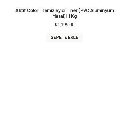
Aktif Color I Temizleyici Tiner (PVC Alüminyum
Metal) I 1 Kg
₺
1,199.00
SEPETE EKLE