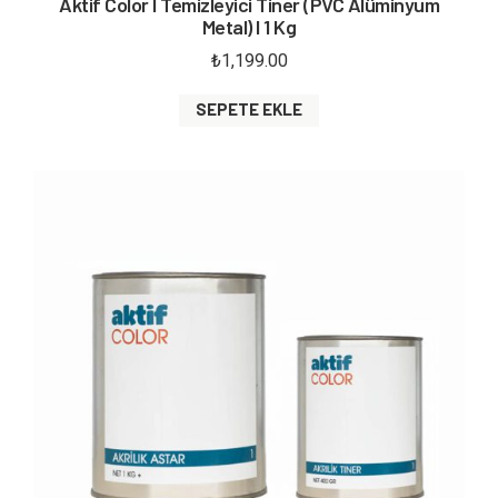
Aktif Color I Temizleyici Tiner (PVC Alüminyum
Metal) I 1 Kg
₺
1,199.00
SEPETE EKLE