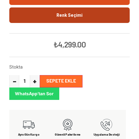
Renk Seçimi
₺
4,299.00
Stokta
−
+
SEPETE EKLE
WhatsApp’tan Sor
Aynı Gün Kargo
Güvenli Paketleme
Uygulama Desteği