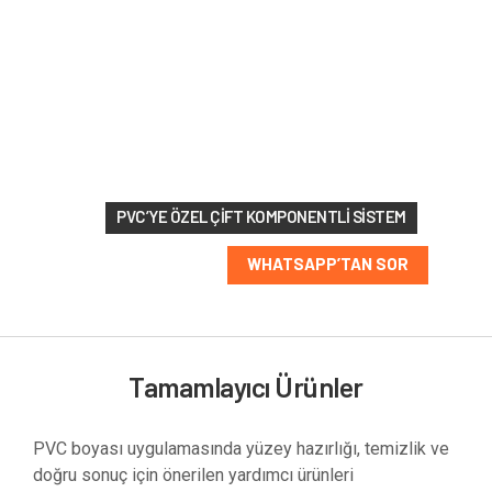
213 RAL
renk
seçeneği
PVC’YE ÖZEL ÇIFT KOMPONENTLI SISTEM
WHATSAPP’TAN SOR
Tamamlayıcı Ürünler
PVC boyası uygulamasında yüzey hazırlığı, temizlik ve
doğru sonuç için önerilen yardımcı ürünleri