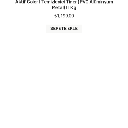
Aktif Color I Temizleyici Tiner (PVC Alüminyum
Metal) I 1 Kg
₺
1,199.00
SEPETE EKLE