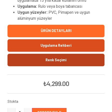
uygulamada 15 yıla kadar kullanım ömrü
Uygulama:
Rulo veya boya tabancası
Uygun yüzeyler:
PVC, Pimapen ve uygun
alüminyum yüzeyler
ÜRÜN DETAYLARI
Uygulama Rehberi
Renk Seçimi
₺
4,299.00
Stokta