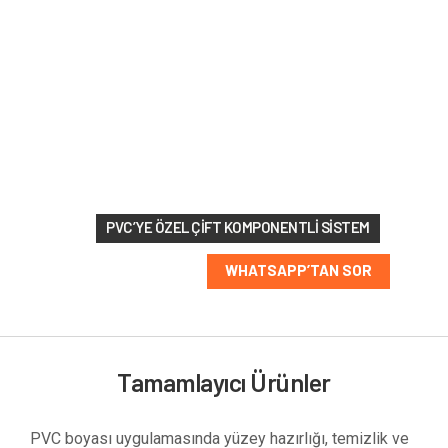
213 RAL
renk
seçeneği
PVC’YE ÖZEL ÇIFT KOMPONENTLI SISTEM
WHATSAPP’TAN SOR
Tamamlayıcı Ürünler
PVC boyası uygulamasında yüzey hazırlığı, temizlik ve