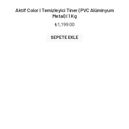
Aktif Color I Temizleyici Tiner (PVC Alüminyum
Metal) I 1 Kg
₺
1,199.00
SEPETE EKLE