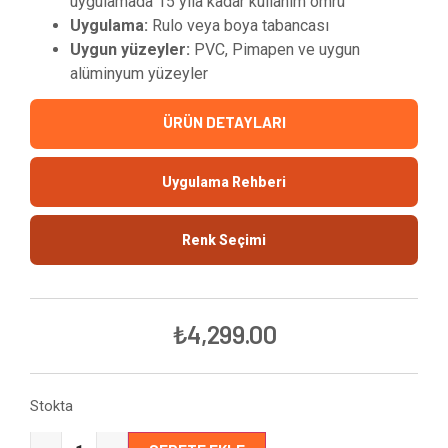
uygulamada 15 yıla kadar kullanım ömrü
Uygulama:
Rulo veya boya tabancası
Uygun yüzeyler:
PVC, Pimapen ve uygun
alüminyum yüzeyler
ÜRÜN DETAYLARI
Uygulama Rehberi
Renk Seçimi
₺
4,299.00
Stokta